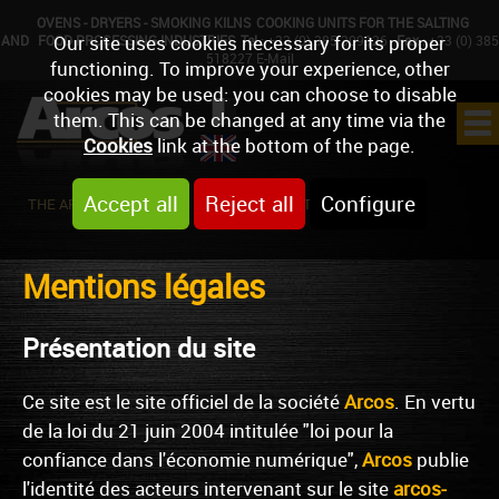
OVENS - DRYERS - SMOKING KILNS
COOKING UNITS FOR THE SALTING
Our site uses cookies necessary for its proper
AND
FOOD PROCESSING INDUSTRIES
Tel
: +33 (0) 385 309926
Fax
: +33 (0) 385
518227
E-Mail
functioning. To improve your experience, other
cookies may be used: you can choose to disable
them. This can be changed at any time via the
Cookies
link at the bottom of the page.
Accept all
Reject all
Configure
THE ARCOS COMPAGNY
NEWS
CONTACT
Mentions légales
Présentation du site
Ce site est le site officiel de la société
Arcos
. En vertu
de la loi du 21 juin 2004 intitulée "loi pour la
confiance dans l'économie numérique",
Arcos
publie
l'identité des acteurs intervenant sur le site
arcos-