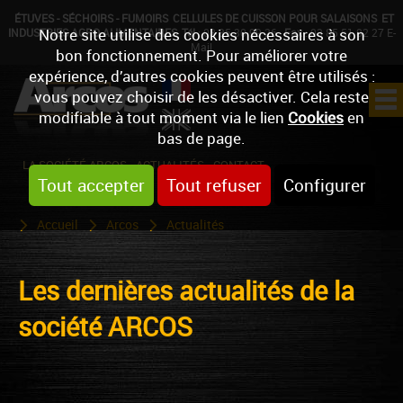
ÉTUVES - SÉCHOIRS - FUMOIRS
CELLULES DE CUISSON POUR SALAISONS
ET
Notre site utilise des cookies nécessaires à son
INDUSTRIES AGRO-ALIMENTAIRES
Tél
: 03 85 30 99 26
Fax
: 03 85 51 82 27
E-
Mail
bon fonctionnement. Pour améliorer votre
expérience, d’autres cookies peuvent être utilisés :
vous pouvez choisir de les désactiver. Cela reste
modifiable à tout moment via le lien
Cookies
en
bas de page.
LA SOCIÉTÉ ARCOS
ACTUALITÉS
CONTACT
Tout accepter
Tout refuser
Configurer
Accueil
Arcos
Actualités
Les dernières actualités de la
société ARCOS